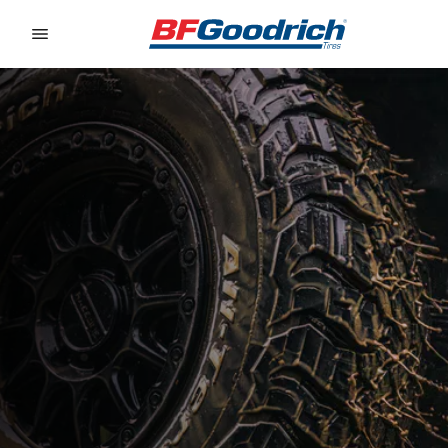
Go to page content
Go to page navigation