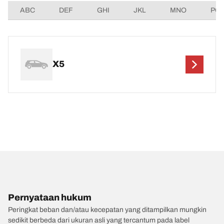
ABC
DEF
GHI
JKL
MNO
PQ
X5
Pernyataan hukum
Peringkat beban dan/atau kecepatan yang ditampilkan mungkin
sedikit berbeda dari ukuran asli yang tercantum pada label