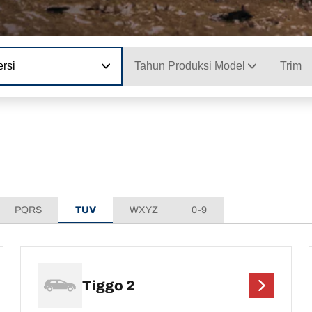
rsi
Tahun Produksi Model
Trim
PQRS
TUV
WXYZ
0-9
Tiggo 2