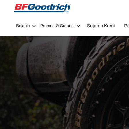
Go to page content
Go to page navigation
Sejarah Kami
Pe
Belanja
Promosi & Garansi