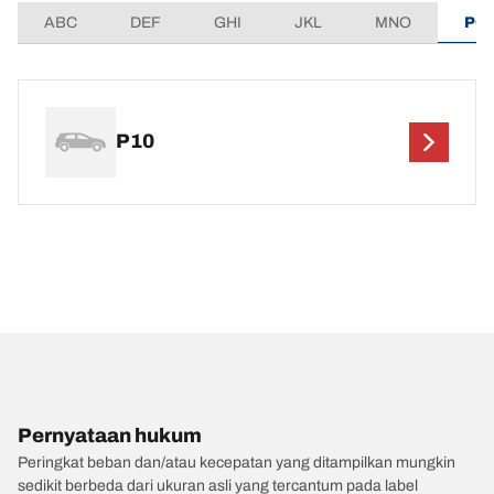
ABC
DEF
GHI
JKL
MNO
PQ
P10
Pernyataan hukum
Peringkat beban dan/atau kecepatan yang ditampilkan mungkin
sedikit berbeda dari ukuran asli yang tercantum pada label