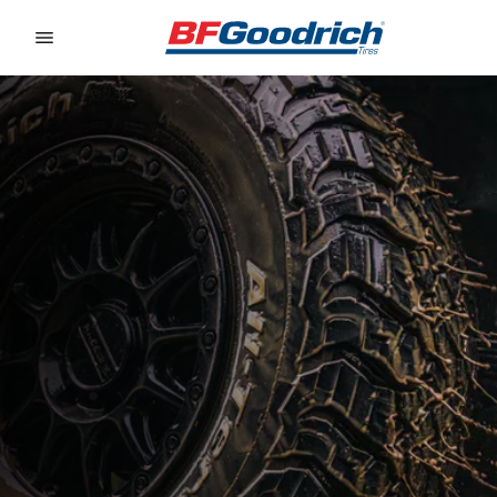
Go to page content
Go to page navigation