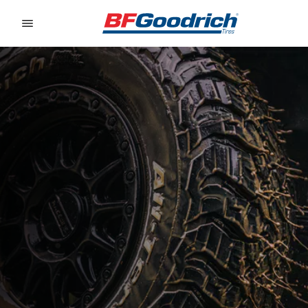
Go to page content
Go to page navigation