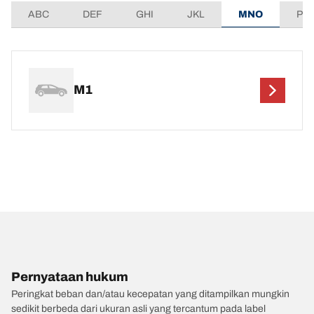
ABC
DEF
GHI
JKL
MNO
PQ
M1
Pernyataan hukum
Peringkat beban dan/atau kecepatan yang ditampilkan mungkin
sedikit berbeda dari ukuran asli yang tercantum pada label