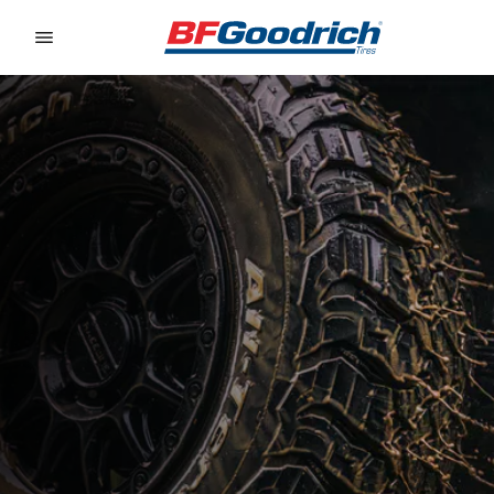
Go to page content
Go to page navigation