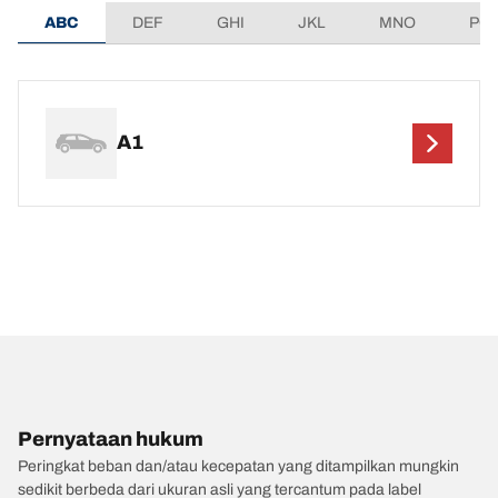
ABC
DEF
GHI
JKL
MNO
PQ
A1
Pernyataan hukum
Peringkat beban dan/atau kecepatan yang ditampilkan mungkin
sedikit berbeda dari ukuran asli yang tercantum pada label