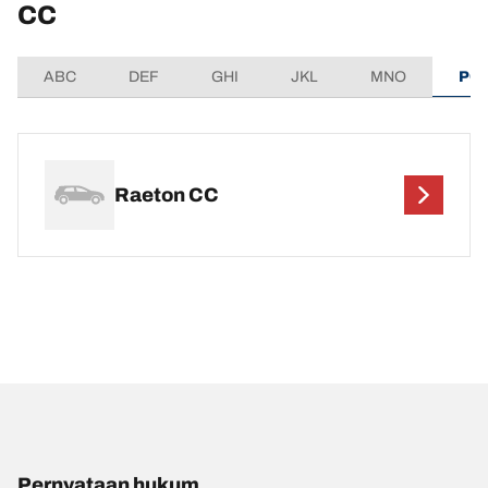
CC
ABC
DEF
GHI
JKL
MNO
PQ
Raeton CC
Pernyataan hukum