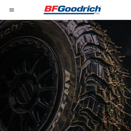
Go to page content
Go to page navigation