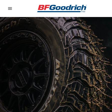
Go to page content
Go to page navigation