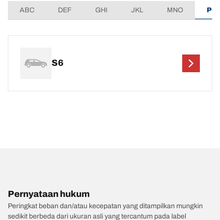
ABC
DEF
GHI
JKL
MNO
PQ
S6
Pernyataan hukum
Peringkat beban dan/atau kecepatan yang ditampilkan mungkin
sedikit berbeda dari ukuran asli yang tercantum pada label