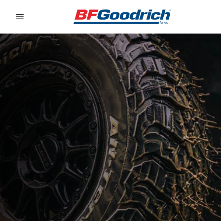
Go to page content
Go to page navigation