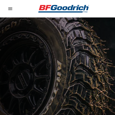
Go to page content
Go to page navigation