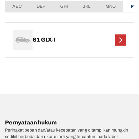
ABC
DEF
GHI
JKL
MNO
PQ
S1 GLX-I
Pernyataan hukum
Peringkat beban dan/atau kecepatan yang ditampilkan mungkin
sedikit berbeda dari ukuran asli yang tercantum pada label