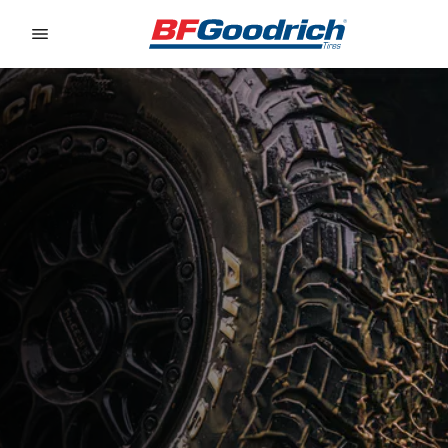
Go to page content
Go to page navigation