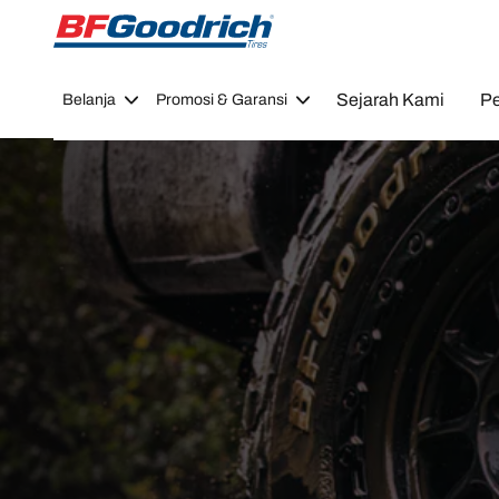
Go to page content
Go to page navigation
Sejarah Kami
Pe
Belanja
Promosi & Garansi