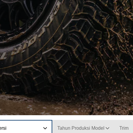
rsi
Tahun Produksi Model
Trim