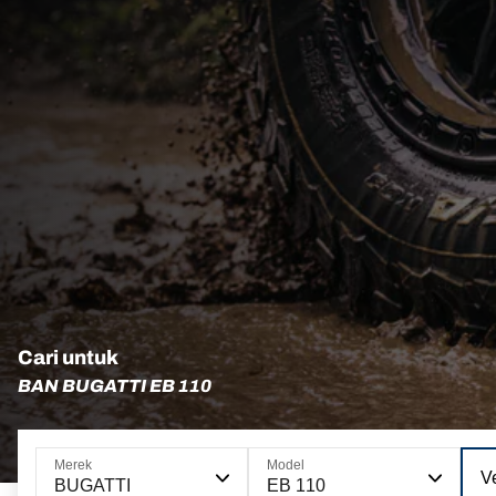
Cari untuk
BAN BUGATTI EB 110
Merek
Model
Ve
BUGATTI
EB 110