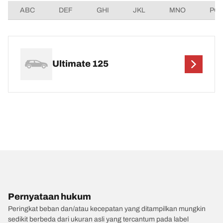
ABC
DEF
GHI
JKL
MNO
PQ
Ultimate 125
Pernyataan hukum
Peringkat beban dan/atau kecepatan yang ditampilkan mungkin
sedikit berbeda dari ukuran asli yang tercantum pada label