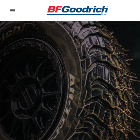
Go to page content
Go to page navigation