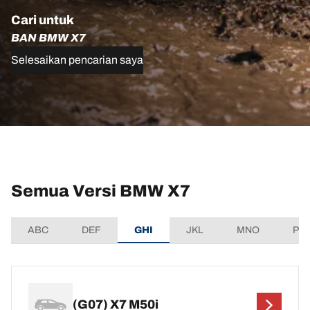
Cari untuk
BAN BMW X7
Selesaikan pencarian saya
Semua Versi BMW X7
ABC
DEF
GHI
JKL
MNO
PQ
(G07) X7 M50i