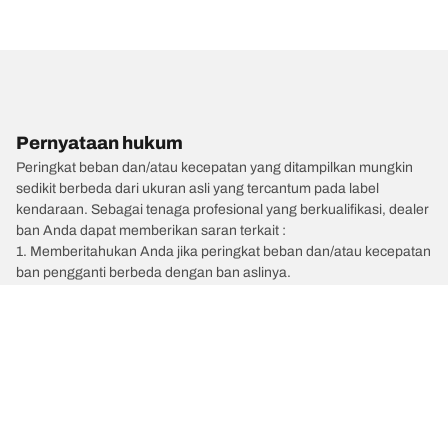
Pernyataan hukum
Peringkat beban dan/atau kecepatan yang ditampilkan mungkin
sedikit berbeda dari ukuran asli yang tercantum pada label
kendaraan. Sebagai tenaga profesional yang berkualifikasi, dealer
ban Anda dapat memberikan saran terkait :
1. Memberitahukan Anda jika peringkat beban dan/atau kecepatan
ban pengganti berbeda dengan ban aslinya.
2. Menentukan apakah tekanan ban perlu disesuaikan untuk
ukuran alternatif yang diusulkan.
/
BMW
X7