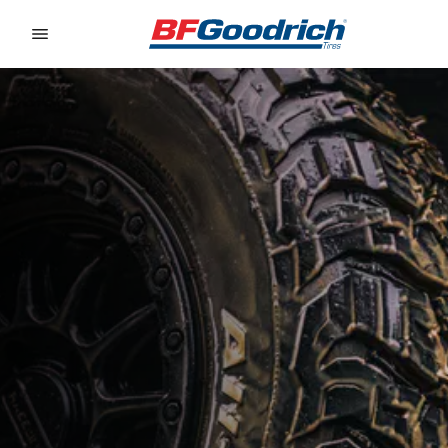
Go to page content
Go to page navigation