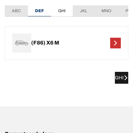
ABC
DEF
GHI
JKL
MNO
PQ
(F86) X6 M
GHI