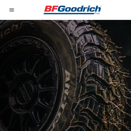
Go to page content
Go to page navigation