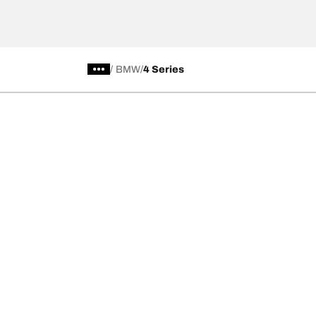
/
BMW
4 Series
Kategori Ban
Produk pop
Telusuri Semua Ban
Ban All-Terra
Temukan Ban berdasarkan Musim, Kategori,
Ban All-Terra
atau Seri
Ban Mud-Terr
Off road
Ban Advantag
On road
Ban g-Force 
Telusuri berdasarkan produsen
Lihat semua ukuran