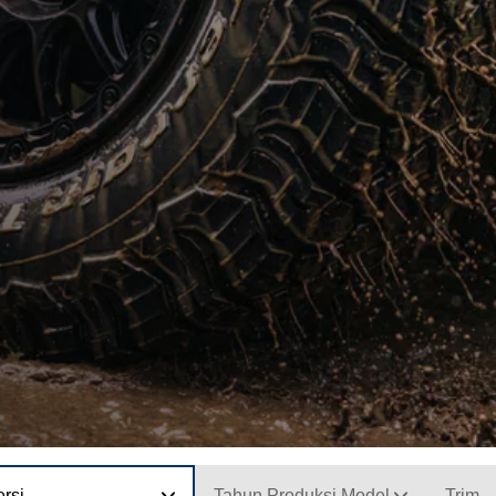
rsi
Tahun Produksi Model
Trim