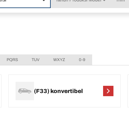
PQRS
TUV
WXYZ
0-9
(F33) konvertibel