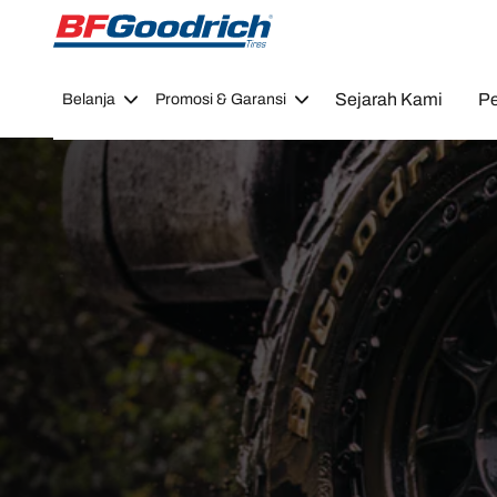
Go to page content
Go to page navigation
Sejarah Kami
Pe
Belanja
Promosi & Garansi