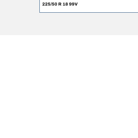
225/50 R 18 99V
Pernyataan hukum
Peringkat beban dan/atau kecepatan yang ditampilk
berkualifikasi, dealer ban Anda dapat memberikan sa
1. Memberitahukan Anda jika peringkat beban dan/
2. Menentukan apakah tekanan ban perlu disesuaikan