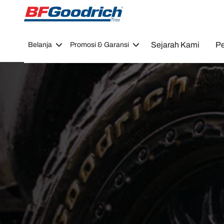
Go to page content
Go to page navigation
Sejarah Kami
Pe
Belanja
Promosi & Garansi