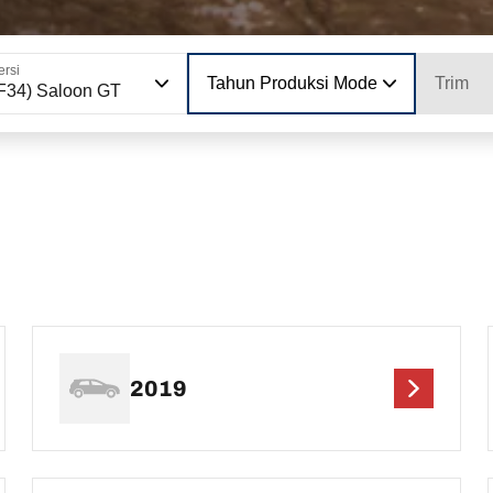
ersi
Tahun Produksi Model
Trim
F34) Saloon GT
2019