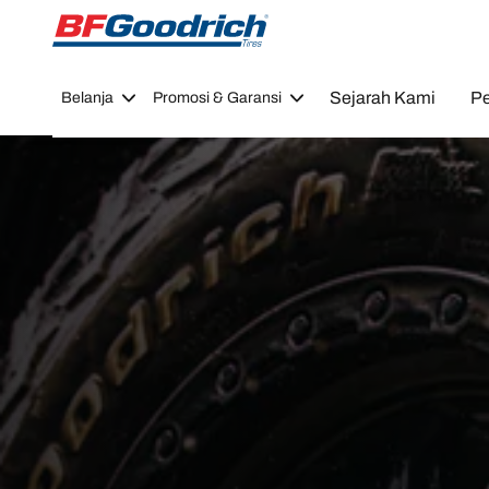
Go to page content
Go to page navigation
Sejarah Kami
Pe
Belanja
Promosi & Garansi