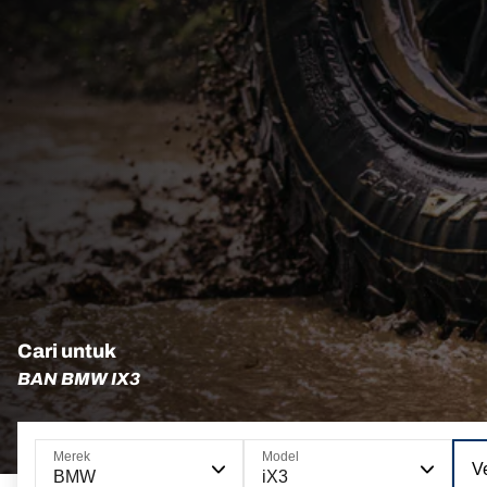
Cari untuk
BAN BMW IX3
Merek
Model
Ve
BMW
iX3