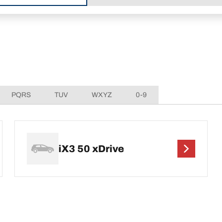
PQRS
TUV
WXYZ
0-9
iX3 50 xDrive