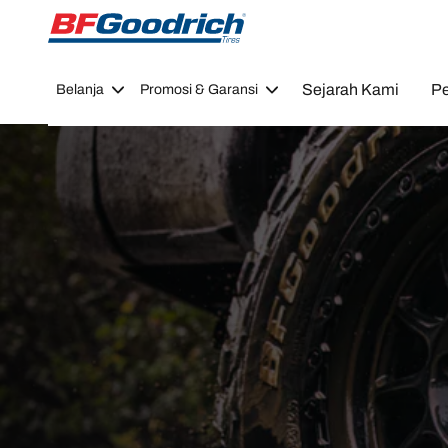
Go to page content
Go to page navigation
Sejarah Kami
Pe
Belanja
Promosi & Garansi