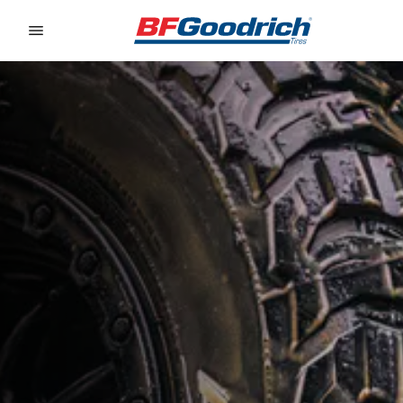
Go to page content
Go to page navigation