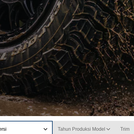
rsi
Tahun Produksi Model
Trim