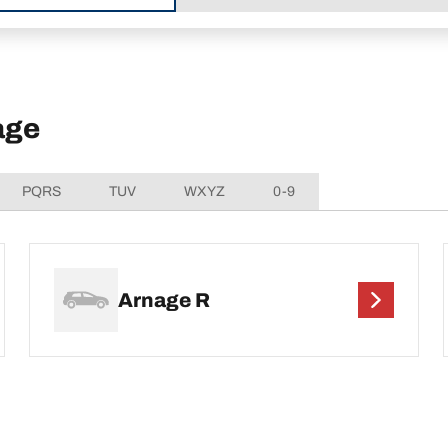
age
PQRS
TUV
WXYZ
0-9
Arnage R