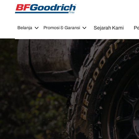
Go to page content
Go to page navigation
Sejarah Kami
Pe
Belanja
Promosi & Garansi