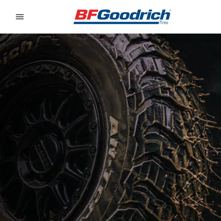
Go to page content
Go to page navigation