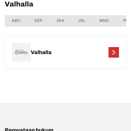
Valhalla
ABC
DEF
GHI
JKL
MNO
PQ
Valhalla
Pernyataan hukum