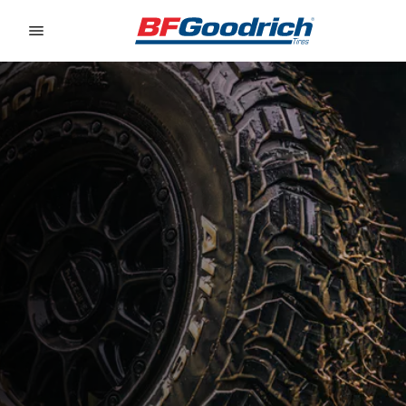
Go to page content
Go to page navigation