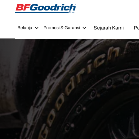
Go to page content
Go to page navigation
Sejarah Kami
Pe
Belanja
Promosi & Garansi