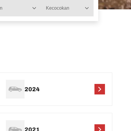
m
Kecocokan
2024
2021