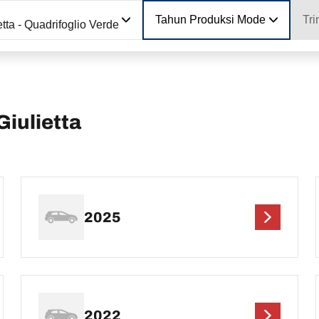
Tahun Produksi Model
Tri
etta - Quadrifoglio Verde
iulietta
2025
2022