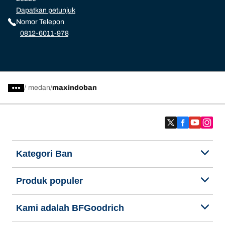
Dapatkan petunjuk
Nomor Telepon
0812-6011-978
/
medan
maxindoban
Kategori Ban
Produk populer
Kami adalah BFGoodrich