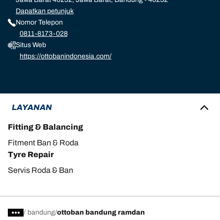
Dapatkan petunjuk
Nomor Telepon
0811-8173-028
Situs Web
https://ottobanindonesia.com/
LAYANAN
Fitting & Balancing
Fitment Ban & Roda
Tyre Repair
Servis Roda & Ban
/
bandung
ottoban bandung ramdan