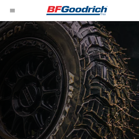
Go to page content
Go to page navigation