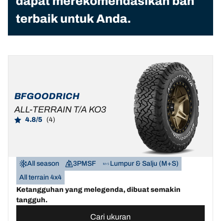
dapat merekomendasikan ban
terbaik untuk Anda.
BFGOODRICH
ALL-TERRAIN T/A KO3
4.8/5
(4)
All season
3PMSF
Lumpur & Salju (M+S)
All terrain 4x4
Ketangguhan yang melegenda, dibuat semakin
tangguh.
Cari ukuran