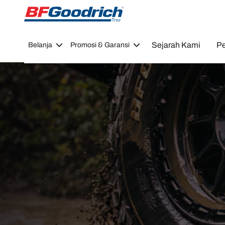
Go to page content
Go to page navigation
Sejarah Kami
Pe
Belanja
Promosi & Garansi