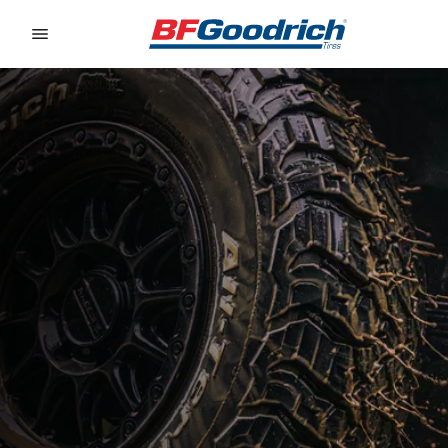
Go to page content
Go to page navigation