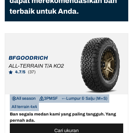
dapat merekomendasikan ban
terbaik untuk Anda.
BFGOODRICH
ALL-TERRAIN T/A KO2
4.7/5
(37)
All season
3PMSF
Lumpur & Salju (M+S)
All terrain 4x4
Ban segala medan kami yang paling tangguh. Yang
pernah ada.
Cari ukuran