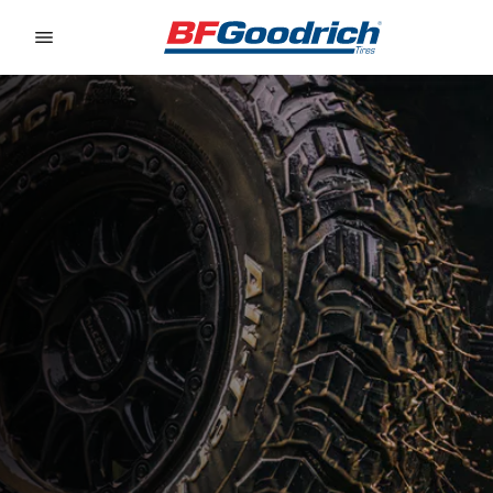
Go to page content
Go to page navigation