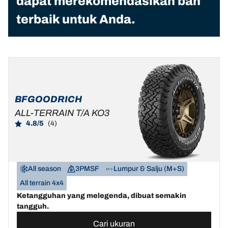
dapat merekomendasikan ban
terbaik untuk Anda.
BFGOODRICH
ALL-TERRAIN T/A KO3
4.8/5
(4)
All season
3PMSF
Lumpur & Salju (M+S)
All terrain 4x4
Ketangguhan yang melegenda, dibuat semakin
tangguh.
Cari ukuran