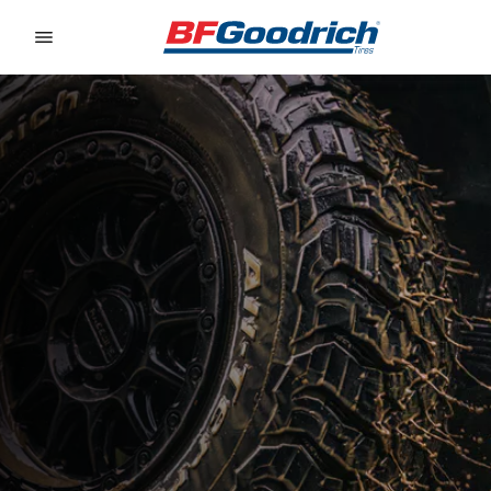
Go to page content
Go to page navigation