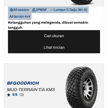
All season
3PMSF
Lumpur & Salju (M+S)
All terrain 4x4
Ketangguhan yang melegenda, dibuat semakin
tangguh.
Cari ukuran
Lihat rincian
BFGOODRICH
MUD-TERRAIN T/A KM3
5/5
(3)