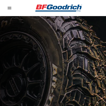
Go to page content
Go to page navigation