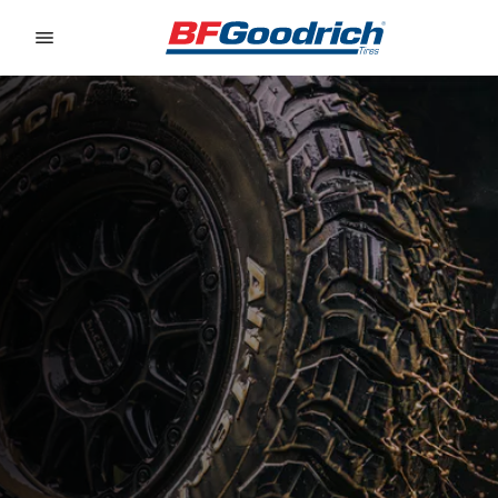
Go to page content
Go to page navigation