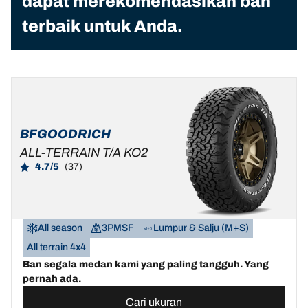
dapat merekomendasikan ban
terbaik untuk Anda.
BFGOODRICH
ALL-TERRAIN T/A KO2
4.7/5
(37)
All season
3PMSF
Lumpur & Salju (M+S)
All terrain 4x4
Ban segala medan kami yang paling tangguh. Yang
pernah ada.
Cari ukuran