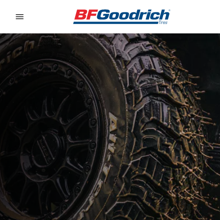
Go to page content
Go to page navigation