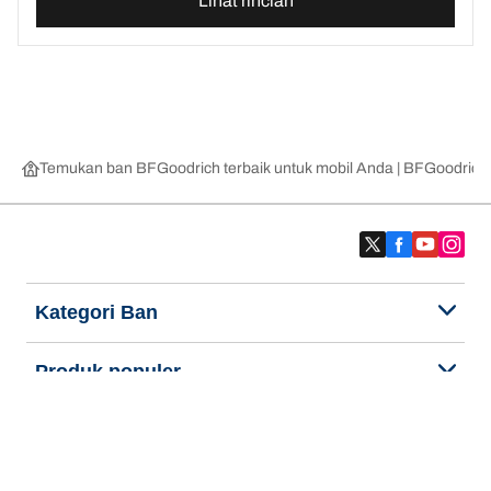
Lihat rincian
Temukan ban BFGoodrich terbaik untuk mobil Anda | BFGoodrich
Kategori Ban
Produk populer
Kami adalah BFGoodrich
Kami adalah BFGoodrich