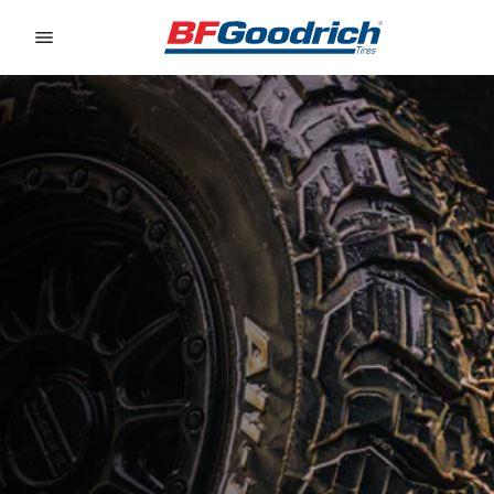
Go to page content
Go to page navigation