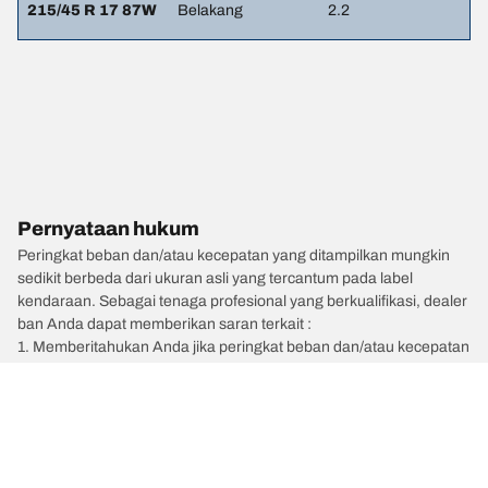
215/45 R 17 87W
Belakang
2.2
Pernyataan hukum
Peringkat beban dan/atau kecepatan yang ditampilkan mungkin
sedikit berbeda dari ukuran asli yang tercantum pada label
kendaraan. Sebagai tenaga profesional yang berkualifikasi, dealer
ban Anda dapat memberikan saran terkait :
1. Memberitahukan Anda jika peringkat beban dan/atau kecepatan
ban pengganti berbeda dengan ban aslinya.
2. Menentukan apakah tekanan ban perlu disesuaikan untuk
ukuran alternatif yang diusulkan.