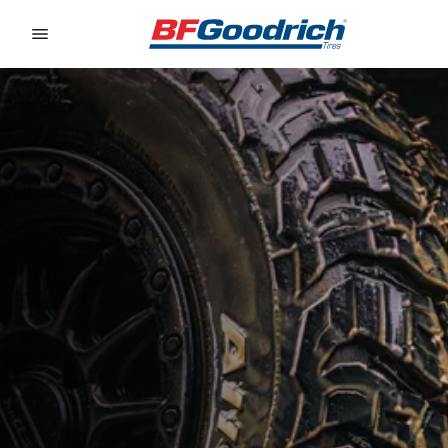
Go to page content
Go to page navigation