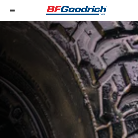
Go to page content
Go to page navigation