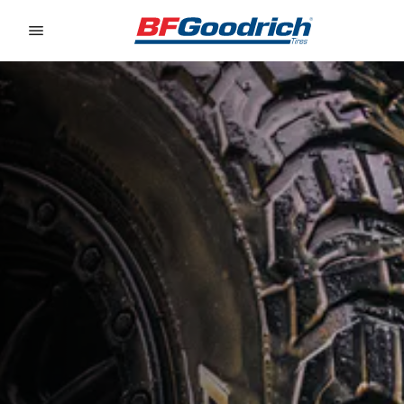
Go to page content
Go to page navigation