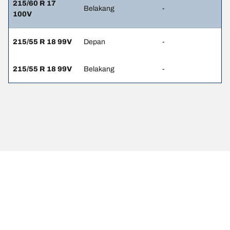
215/60 R 17
Belakang
-
100V
215/55 R 18 99V
Depan
-
215/55 R 18 99V
Belakang
-
Pernyataan hukum
Peringkat beban dan/atau kecepatan yang ditampilkan mungkin
sedikit berbeda dari ukuran asli yang tercantum pada label
kendaraan. Sebagai tenaga profesional yang berkualifikasi, dealer
ban Anda dapat memberikan saran terkait :
1. Memberitahukan Anda jika peringkat beban dan/atau kecepatan