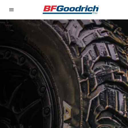
Go to page content
Go to page navigation