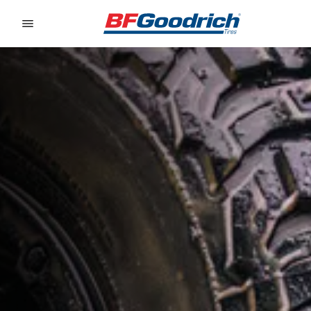
Go to page content
Go to page navigation