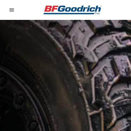
Go to page content
Go to page navigation