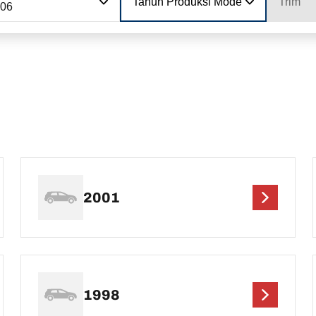
Tahun Produksi Model
Trim
806
2001
1998