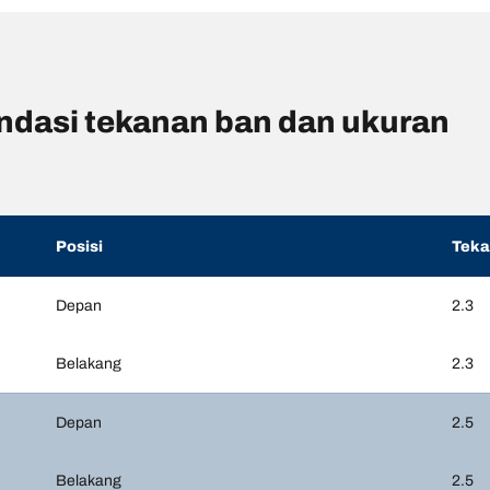
asi tekanan ban dan ukuran
Posisi
Tek
Depan
2.3
Belakang
2.3
Depan
2.5
Belakang
2.5