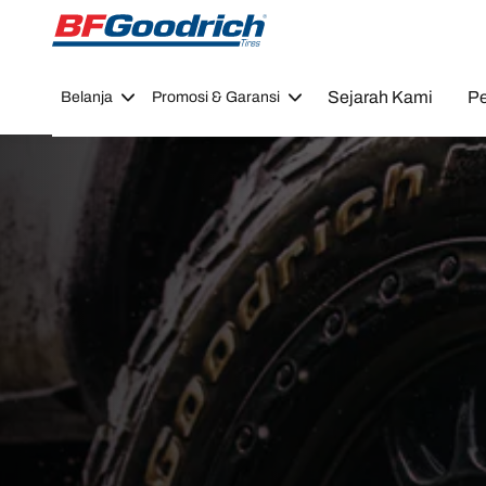
Go to page content
Go to page navigation
Sejarah Kami
Pe
Belanja
Promosi & Garansi