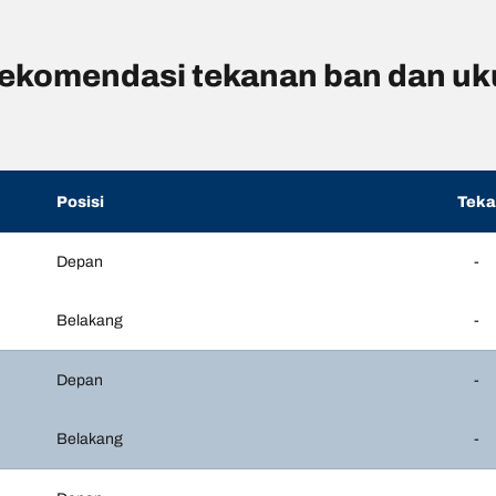
ekomendasi tekanan ban dan uk
Posisi
Tek
Depan
-
Belakang
-
Depan
-
Belakang
-