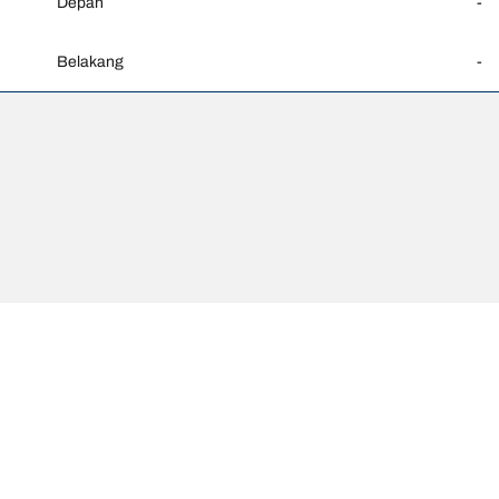
Depan
-
Belakang
-
an mungkin sedikit berbeda dari ukuran asli yang tercantum pada label
ran terkait :
Konfigurasi Anda
atau kecepatan ban pengganti berbeda dengan ban aslinya.
 untuk ukuran alternatif yang diusulkan.