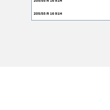
205/55 R 16 91H
205/55 R 16 91H
Pernyataan hukum
Peringkat beban dan/atau kecepatan yang ditampilk
berkualifikasi, dealer ban Anda dapat memberikan sa
1. Memberitahukan Anda jika peringkat beban dan/
2. Menentukan apakah tekanan ban perlu disesuaikan