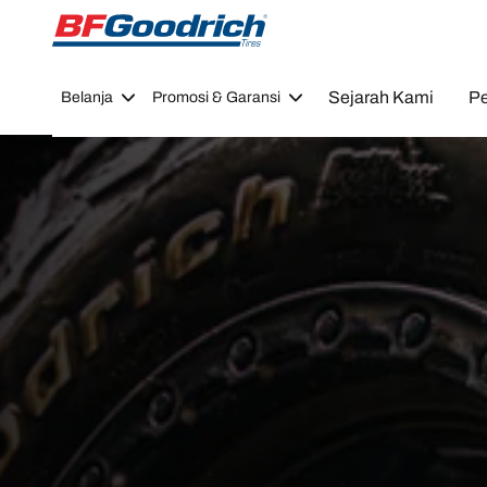
Go to page content
Go to page navigation
Sejarah Kami
Pe
Belanja
Promosi & Garansi