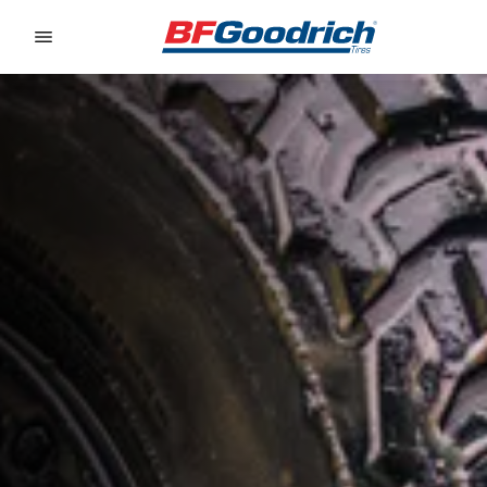
Go to page content
Go to page navigation