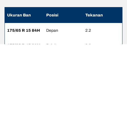
Ukuran Ban
Posisi
Tekanan
175/65 R 15 84H
Depan
2.2
175/65 R 15 84H
Belakang
2.2
175/60 R 16 82H
Depan
2.4
175/60 R 16 82H
Belakang
2.4
185/50 R 17 86H
Depan
2.2
185/50 R 17 86H
Belakang
2.2
195/55 R 16 87H
Depan
2.2