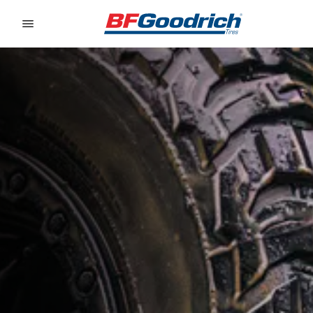
Go to page content
Go to page navigation