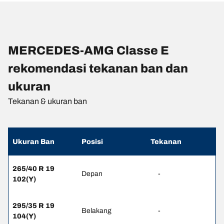
MERCEDES-AMG Classe E
rekomendasi tekanan ban dan
ukuran
Tekanan & ukuran ban
Ukuran Ban
Posisi
Tekanan
265/40 R 19
Depan
-
102(Y)
295/35 R 19
Belakang
-
104(Y)