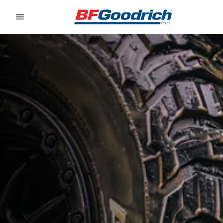
Go to page content
Go to page navigation