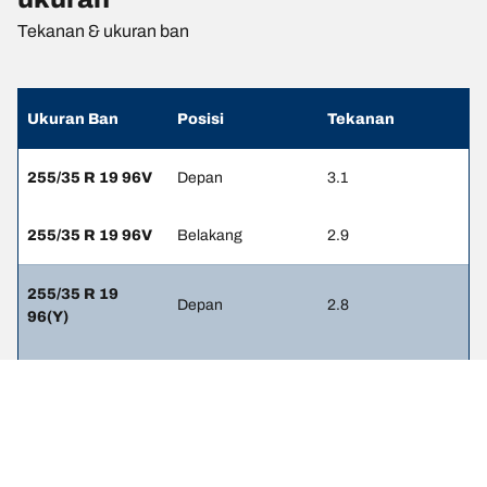
Tekanan & ukuran ban
Ukuran Ban
Posisi
Tekanan
255/35 R 19 96V
Depan
3.1
255/35 R 19 96V
Belakang
2.9
255/35 R 19
Depan
2.8
96(Y)
285/30 R 19
Belakang
2.6
98(Y)