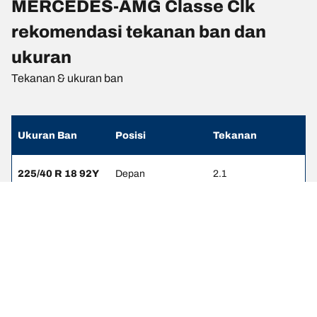
MERCEDES-AMG Classe Clk
rekomendasi tekanan ban dan
ukuran
Tekanan & ukuran ban
Ukuran Ban
Posisi
Tekanan
225/40 R 18 92Y
Depan
2.1
255/35 R 18 94Y
Belakang
2.3
225/45 R 17 91Y
Depan
2.3
245/40 R 17 91Y
Belakang
2.4