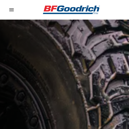
Go to page content
Go to page navigation