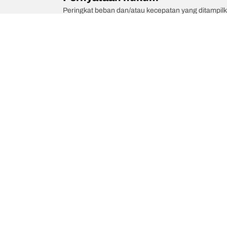
Peringkat beban dan/atau kecepatan yang ditampilk
berkualifikasi, dealer ban Anda dapat memberikan sa
1. Memberitahukan Anda jika peringkat beban dan/
2. Menentukan apakah tekanan ban perlu disesuaikan
/
Maybach
Maybach Landaulet
Kategori Ban
Produk pop
Telusuri Semua Ban
Ban All-Terra