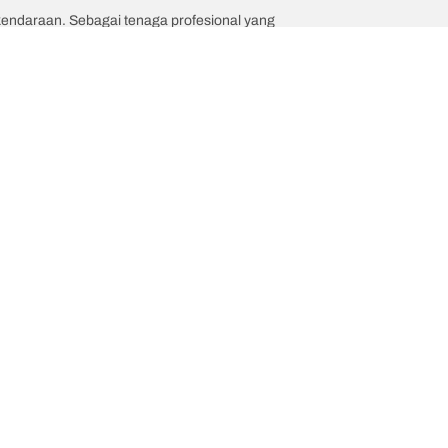
 kendaraan. Sebagai tenaga profesional yang
Kami adalah BFGoodrich
a kendaraan Anda?
Hubungi kami