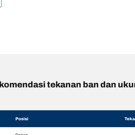
omendasi tekanan ban dan uku
Posisi
Tek