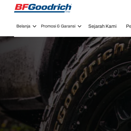
Go to page content
Go to page navigation
Sejarah Kami
Pe
Belanja
Promosi & Garansi