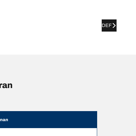
DEF
ran
anan