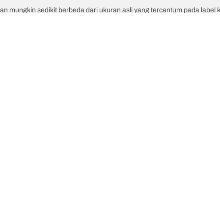
an mungkin sedikit berbeda dari ukuran asli yang tercantum pada label
ran terkait :
atau kecepatan ban pengganti berbeda dengan ban aslinya.
 untuk ukuran alternatif yang diusulkan.
Konfigurasi Anda
uler
Kami adalah BFGoodrich
Ap
in T/A KO3
Sejarah BFGoodrich