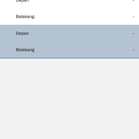
Depan
-
Belakang
-
Depan
-
Belakang
-