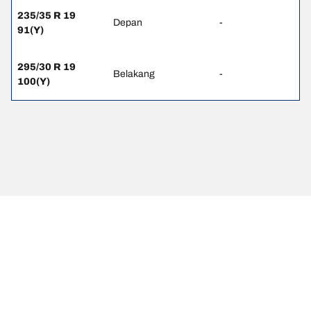
235/35 R 19
Depan
-
91(Y)
295/30 R 19
Belakang
-
100(Y)
Pernyataan hukum
Peringkat beban dan/atau kecepatan yang ditampilkan mungkin
sedikit berbeda dari ukuran asli yang tercantum pada label
kendaraan. Sebagai tenaga profesional yang berkualifikasi, dealer
ban Anda dapat memberikan saran terkait :
1. Memberitahukan Anda jika peringkat beban dan/atau kecepatan
ban pengganti berbeda dengan ban aslinya.