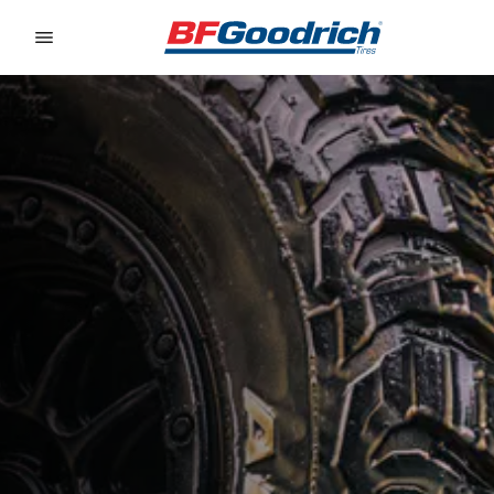
Go to page content
Go to page navigation