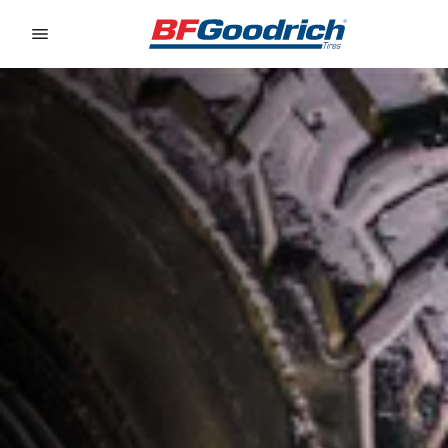
Go to page content
Go to page navigation